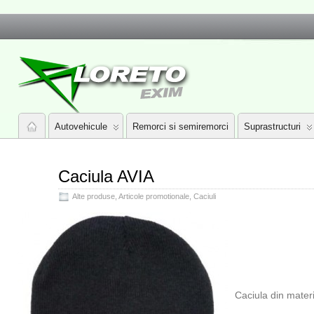
Autovehicule
Remorci si semiremorci
Suprastructuri
Caciula AVIA
Alte produse
,
Articole promotionale
,
Caciuli
Caciula din materi