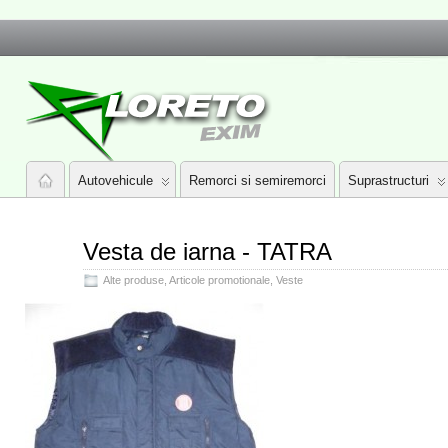
Autovehicule
Remorci si semiremorci
Suprastructuri
Vesta de iarna - TATRA
Alte produse
,
Articole promotionale
,
Veste