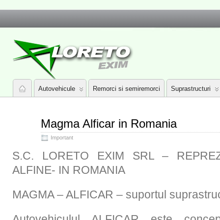
Autovehicule
Remorci si semiremorci
Suprastructuri
Magma Alficar in Romania
Important
S.C. LORETO EXIM SRL – REPRE
ALFINE- IN ROMANIA
MAGMA – ALFICAR – suportul suprastruct
Autovehiculul ALFICAR este conce